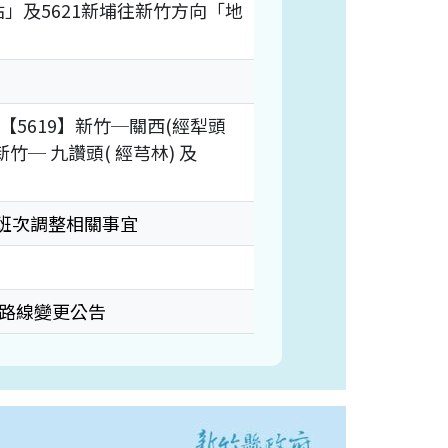
」及5621新埔往新竹方向「地
5619】新竹─關西(經犁頭
】新竹─ 九讚頭( 經芎林) 及
車班次調整相關事宜
次路線變更公告