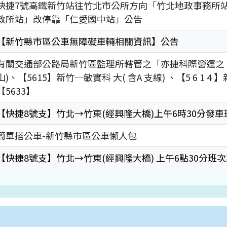
快捷7號高鐵新竹站往竹北市公所方向「竹北地政事務所站
政所站」改停靠「仁愛國中站」公告
【新竹縣市區公車無障礙車輛相關資訊】公告
有關交通部公路局新竹區監理所轄管之「亦捷科際營運之 【
山)、【5615】新竹─敏實科 大( 含A 支線) 、【5 6 1 4 
【5633】
【快捷8號支】竹北→竹東(經興隆大橋)上午6時30分發
簡單搭公車-新竹縣市區公車懶人包
【快捷8號支】竹北→竹東(經興隆大橋) 上午6點30分班